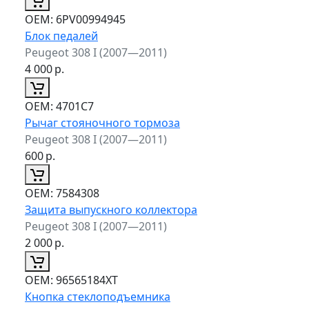
ОЕМ:
6PV00994945
Блок педалей
Peugeot 308 I (2007—2011)
4 000
р.
ОЕМ:
4701C7
Рычаг стояночного тормоза
Peugeot 308 I (2007—2011)
600
р.
ОЕМ:
7584308
Защита выпускного коллектора
Peugeot 308 I (2007—2011)
2 000
р.
ОЕМ:
96565184XT
Кнопка стеклоподъемника