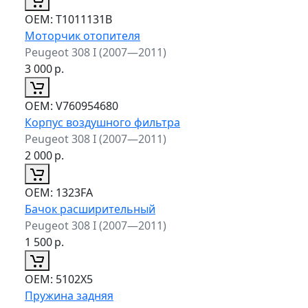
ОЕМ:
T1011131B
Моторчик отопителя
Peugeot 308 I (2007—2011)
3 000
р.
ОЕМ:
V760954680
Корпус воздушного фильтра
Peugeot 308 I (2007—2011)
2 000
р.
ОЕМ:
1323FA
Бачок расширительный
Peugeot 308 I (2007—2011)
1 500
р.
ОЕМ:
5102X5
Пружина задняя