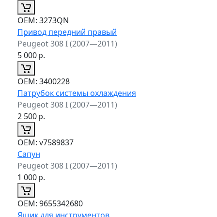
ОЕМ:
3273QN
Привод передний правый
Peugeot 308 I (2007—2011)
5 000
р.
ОЕМ:
3400228
Патрубок системы охлаждения
Peugeot 308 I (2007—2011)
2 500
р.
ОЕМ:
v7589837
Сапун
Peugeot 308 I (2007—2011)
1 000
р.
ОЕМ:
9655342680
Ящик для инструментов