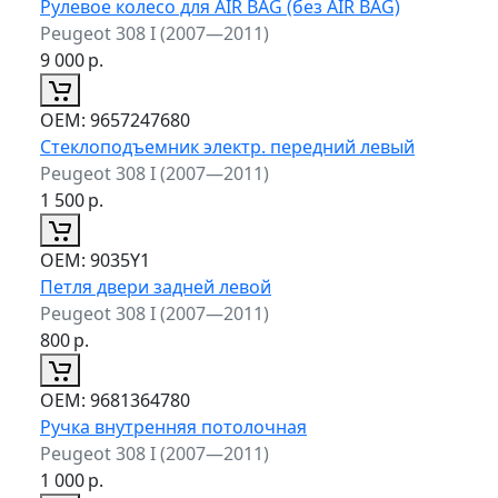
Рулевое колесо для AIR BAG (без AIR BAG)
Peugeot 308 I (2007—2011)
9 000
р.
ОЕМ:
9657247680
Стеклоподъемник электр. передний левый
Peugeot 308 I (2007—2011)
1 500
р.
ОЕМ:
9035Y1
Петля двери задней левой
Peugeot 308 I (2007—2011)
800
р.
ОЕМ:
9681364780
Ручка внутренняя потолочная
Peugeot 308 I (2007—2011)
1 000
р.